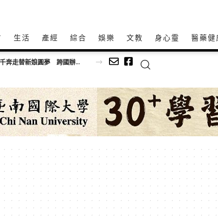
方
生活
產經
綜合
娛樂
文教
身心𩆜
醫藥健
《請世界吃桌》紐約時報廣場辦婚宴！ 浩子、千千奔走替新娘圓夢 跨國辦桌完成三對新人遺憾