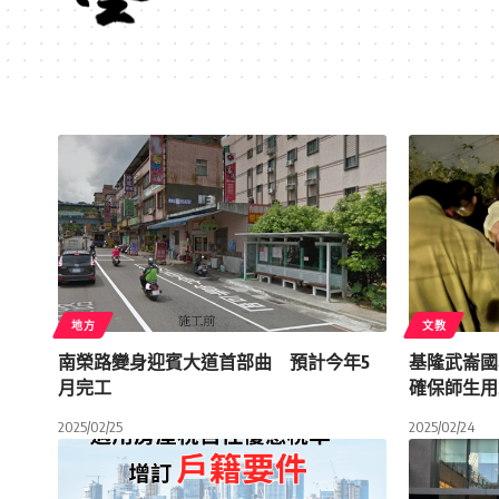
地方
文教
南榮路變身迎賓大道首部曲 預計今年5
基隆武崙國
月完工
確保師生用
2025/02/25
2025/02/24