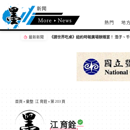
熱門
地
最新新聞
首頁
»
彙整: 江 育銓
»
第 203 頁
江 育銓