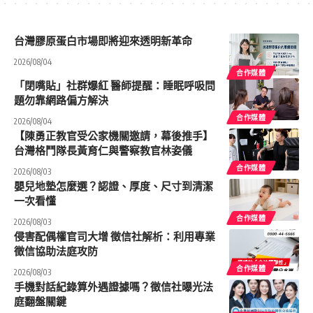
台灣膠原蛋白市場即將迎來透明新革命
2026/08/04
合作媒體
「閉嘴貼」社群爆紅 醫師提醒：睡眠呼吸問
題勿靠網路偏方解決
合作媒體
2026/08/04
【陳勇正教官受公家機關邀請，幕後推手】
台灣格鬥隊長黃育仁與警察教官林姿儀
合作媒體
2026/08/03
嬰兒地墊怎麼選？認證、厚度、尺寸到清潔
一次看懂
合作媒體
2026/08/03
侵害配偶權官司大增 徵信社解析：利用專業
徵信協助法庭攻防
合作媒體
2026/08/03
手機對話紀錄算外遇證據嗎？徵信社曝光法
庭翻盤關鍵