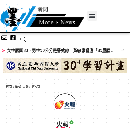
女性腰圍80、男性90公分是警戒線 黃敏惠響應「89量腰日」籲做好健康ACE
首頁
»
彙整: 火報
»
第 5 頁
火報