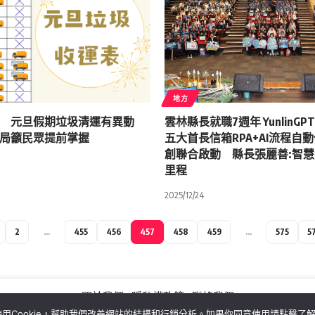
地方
日 元旦假期垃圾清運有異動
雲林縣長就職7週年 YunlinGP
局籲民眾提前掌握
五大首長信箱RPA+AI流程自
創聯合啟動 縣長張麗善:智
里程
2025/12/24
2
...
455
456
457
458
459
...
575
5
關於我們
隱私權政策
聯絡我們
用Cookie，幫助我們改善網站的結構和行銷分析。如果你同意使用請點擊了