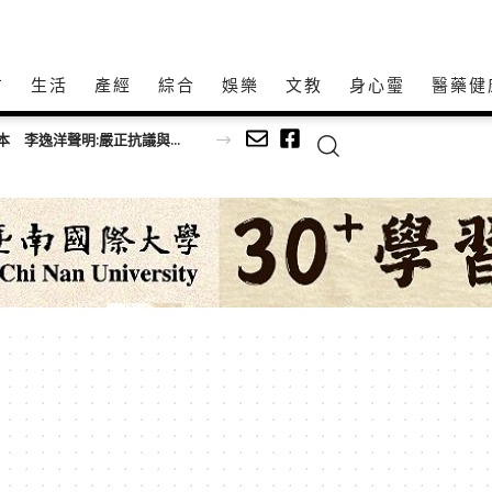
方
生活
產經
綜合
娛樂
文教
身心𩆜
醫藥健
長崎和平紀念典禮又遭矮化 賴政府罕見痛批日本 李逸洋聲明:嚴正抗議與譴責