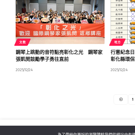
文教
地方
鋼琴上跳動的音符點亮彰化之光 鋼琴家
行憲紀念
張凱閔鼓勵學子勇往直前
彰化縣環保
2025/12/24
2025/12/24
1
為了帶給你更好的瀏覽體驗我們的網站中有使