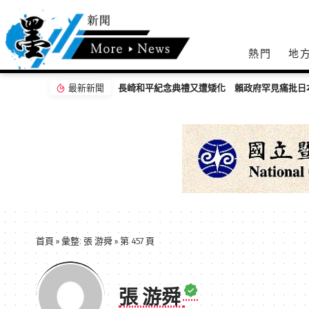
熱門
地
最新新聞
首頁
»
彙整: 張 游舜
»
第 457 頁
張 游舜