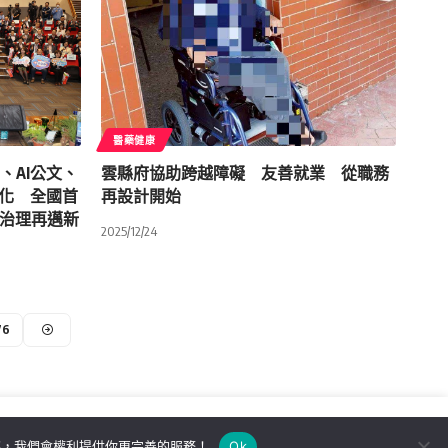
醫藥健康
T、AI公文、
雲縣府協助跨越障礙 友善就業 從職務
動化 全國首
再設計開始
慧治理再邁新
2025/12/24
76
解，我們會權利提供你更完善的服務！
Ok