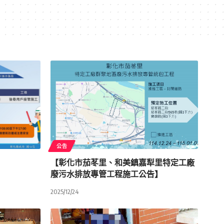
公告
【彰化市茄苳里、和美鎮嘉犁里特定工廠
廢污水排放專管工程施工公告】
2025/12/24