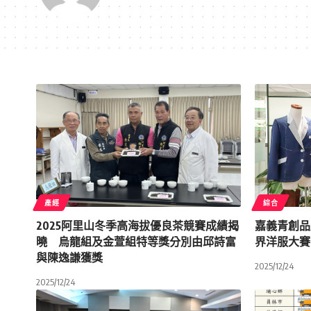
產經
綜合
2025阿里山冬季高海拔優良茶競賽成績揭
嘉義青創品
曉 烏龍組及金萱組特等獎分別由邱詩富
界洋服大賽
與陳逸謙獲獎
2025/12/24
2025/12/24