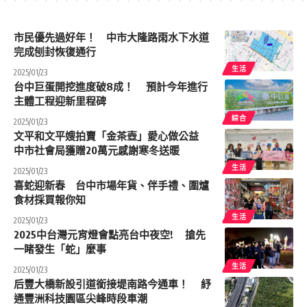
市民優先過好年！ 中市大隆路雨水下水道
完成刨封恢復通行
生活
2025/01/23
台中巨蛋開挖進度破8成！ 預計今年進行
主體工程迎新里程碑
綜合
2025/01/23
文平和文平嫂拍賣「金茶壺」愛心做公益
中市社會局獲贈20萬元感謝寒冬送暖
生活
2025/01/23
喜蛇迎新春 台中市場年貨、伴手禮、圍爐
食材採買報你知
生活
2025/01/23
2025中台灣元宵燈會點亮台中夜空! 搶先
一睹發生「蛇」麼事
生活
2025/01/23
后豐大橋新設引道銜接堤南路今通車！ 紓
通豐洲科技園區尖峰時段車潮