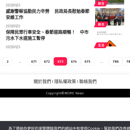
綜合
2025/01/23
感謝警察協勤民力辛勞 民政局長慰勉春節
安維工作
綜合
2025/01/23
保障民眾行車安全、春節道路順暢！ 中市
污水下水道施工暫停
生活
2025/01/23
2
...
671
672
673
674
675
...
786
7
關於我們
隱私權政策
聯絡我們
Copyright©MORE News
為了帶給你更好的瀏覽體驗我們的網站中有使用Cookie，幫助我們改善