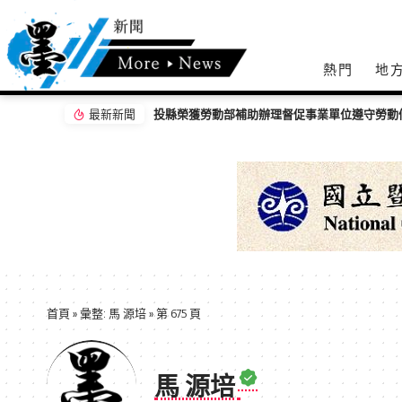
熱門
地
最新新聞
首頁
»
彙整: 馬 源培
»
第 675 頁
馬 源培