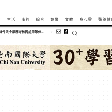
方
生活
產經
綜合
娛樂
文教
身心𩆜
醫藥健
投縣榮獲勞動部補助辦理督促事業單位遵守勞動條件法令業務考核丙組甲等佳績