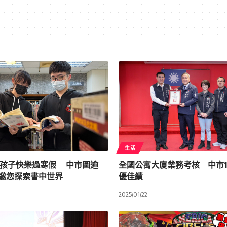
生活
孩子快樂過寒假 中市圖逾
全國公寓大廈業務考核 中市1
藏邀您探索書中世界
優佳績
2025/01/22