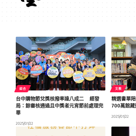
綜合
文教
台中購物節兌獎核撥率達八成二 經發
精選書單陪
局：餘審核通過且中獎者元宵節前處理完
700萬館
畢
2025/01/22
2025/01/22