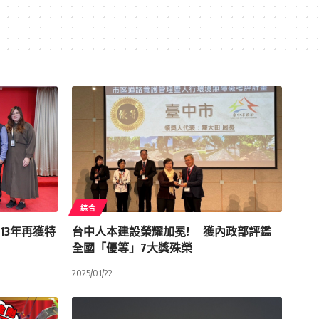
綜合
13年再獲特
台中人本建設榮耀加冕! 獲內政部評鑑
全國「優等」7大獎殊榮
2025/01/22