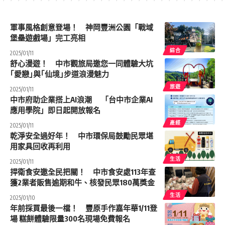
軍事風格創意登場！ 神岡豐洲公園「戰域
堡壘遊戲場」完工亮相
綜合
2025/01/11
舒心漫遊！ 中市觀旅局邀您一同體驗大坑
｢愛戀｣與｢仙境｣步道浪漫魅力
旅遊
2025/01/11
中市府助企業搭上AI浪潮 「台中市企業AI
應用學院」即日起開放報名
產經
2025/01/11
乾淨安全過好年！ 中市環保局鼓勵民眾堪
用家具回收再利用
生活
2025/01/11
捍衛食安邀全民把關！ 中市食安處113年查
獲2業者販售逾期和牛、核發民眾180萬獎金
生活
2025/01/10
年前採買最後一檔！ 豐原手作嘉年華1/11登
場 糕餅體驗限量300名現場免費報名