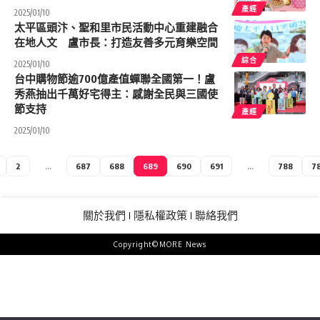
產經
2025/01/10
太平區頭汴、聖和里市民活動中心重建融合
在地人文 盧市長：打造友善多元育樂空間
綜合
2025/01/10
台中購物節逾700億產值蟬聯全國第一！盧
秀燕抽出千萬好宅得主：感謝全民與三國使
節支持
產經
2025/01/10
2
...
687
688
689
690
691
...
788
7
關於我們
隱私權政策
聯絡我們
Copyright©MORE News