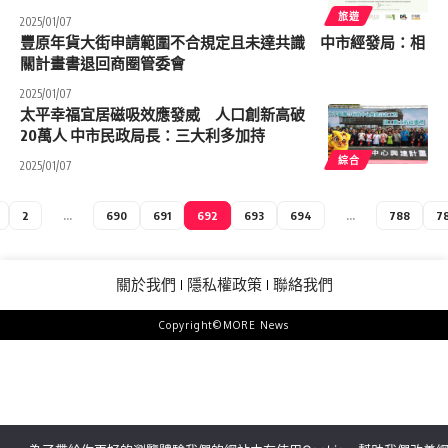
旅遊
2025/01/07
豐原年貨大街申請範圍不合規定且未達共識 中市經發局：相
關計畫書退回商圈管委會
2025/01/07
太平幸福宜居磁吸效應發威 人口創新高破
20萬人 中市民政局長：三大利多加持
綜合
2025/01/07
2
...
690
691
692
693
694
...
788
7
關於我們
隱私權政策
聯絡我們
Copyright©MORE News