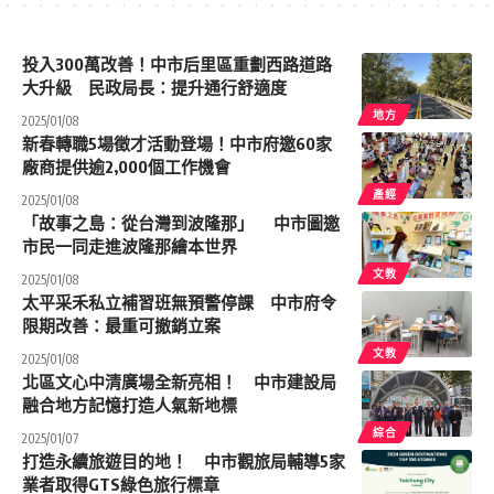
投入300萬改善！中市后里區重劃西路道路
大升級 民政局長：提升通行舒適度
地方
2025/01/08
新春轉職5場徵才活動登場！中市府邀60家
廠商提供逾2,000個工作機會
產經
2025/01/08
「故事之島：從台灣到波隆那」 中市圖邀
市民一同走進波隆那繪本世界
文教
2025/01/08
太平采禾私立補習班無預警停課 中市府令
限期改善：最重可撤銷立案
文教
2025/01/08
北區文心中清廣場全新亮相！ 中市建設局
融合地方記憶打造人氣新地標
綜合
2025/01/07
打造永續旅遊目的地！ 中市觀旅局輔導5家
業者取得GTS綠色旅行標章