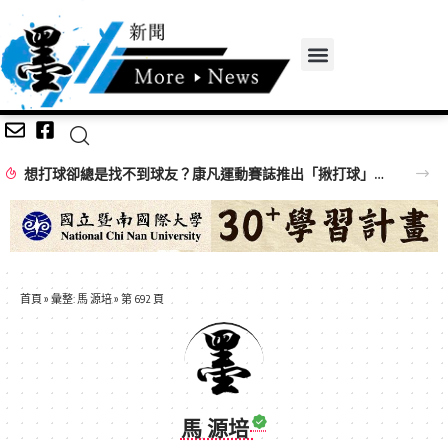
想打球卻總是找不到球友？康凡運動賽誌推出「揪打球」 揪團成功再抽限定好禮
首頁
»
彙整: 馬 源培
»
第 692 頁
馬 源培