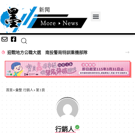
迎戰地方公職大選 南投警局特訓重機部隊
首頁
»
彙整: 行銷人
»
第 3 頁
行銷人