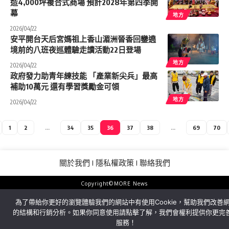
造4,000坪複合式商場 預計2028年第四季開
幕
地方
2026/04/22
安平開台天后宮媽祖上香山湄洲晉香回鑾遶
境前的八班夜巡體驗走讀活動22日登場
地方
2026/04/22
政府發力助青年練技能 「產業新尖兵」最高
補助10萬元 還有學習獎勵金可領
地方
2026/04/22
1
2
...
34
35
36
37
38
...
69
70
關於我們
隱私權政策
聯絡我們
Copyright©MORE News
為了帶給你更好的瀏覽體驗我們的網站中有使用Cookie，幫助我們改善
的結構和行銷分析。如果你同意使用請點擊了解，我們會權利提供你更完
服務！