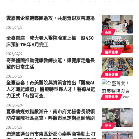
雲嘉南企業輔導團助攻，共創青銀友善職場
2026/04/27
產經
全臺首座 成大老人醫院隆重上樑 設450
床預計116年8月完工
醫藥健康
2026/04/27
奇美醫院推動健康教練技能，讓健康走進長
輩的日常生活
醫藥健康
2026/04/27
全臺首套！奇美醫院與資策會推出「醫療AI
人才職能護照」 醫療轉型靠人才！醫療AI能
力正式「有證可查」
醫藥健康
2026/04/24
夏季病媒蚊指數漸升，南市府尤秘書長親領
防疫團隊社區巡查，呼籲市民定期巡倒清刷
地方
2026/04/23
康達盛通台南市東區新都心崇明商場動土 打