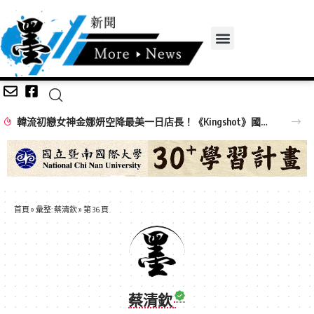
韓流初戀女神金娜妍空降最美一日店長！《Kingshot》國王燒烤節攜手焦糖楓串燒、柒息地居酒屋端出國王級美味狂潮
首頁
»
彙整: 蔡清欽
»
第 36 頁
蔡清欽