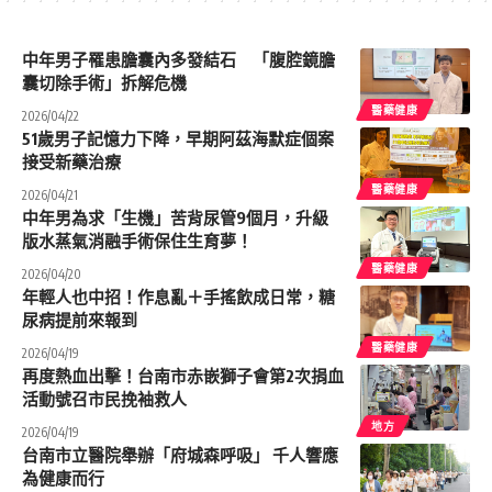
中年男子罹患膽囊內多發結石 「腹腔鏡膽
囊切除手術」拆解危機
醫藥健康
2026/04/22
51歲男子記憶力下降，早期阿茲海默症個案
接受新藥治療
醫藥健康
2026/04/21
中年男為求「生機」苦背尿管9個月，升級
版水蒸氣消融手術保住生育夢！
醫藥健康
2026/04/20
年輕人也中招！作息亂＋手搖飲成日常，糖
尿病提前來報到
醫藥健康
2026/04/19
再度熱血出擊！台南市赤嵌獅子會第2次捐血
活動號召市民挽袖救人
地方
2026/04/19
台南市立醫院舉辦「府城森呼吸」 千人響應
為健康而行