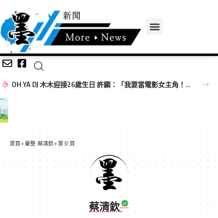
OH YA DJ 木木迎接26歲生日 許願：「我要當電影女主角！」
首頁
»
彙整: 蔡清欽
»
第 37 頁
蔡清欽