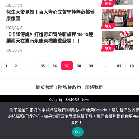
地方
2026/04/19
保生大帝見證！百人齊心立誓守護無菸檳健
康家園
地方
2026/04/18
《卡隆傳說》打造奇幻冒險新旅程 18-19連
續兩天在臺南永康東橋隆重登場！！
地方
2026/04/18
1
2
...
35
36
37
38
39
...
69
70
關於我們
隱私權政策
聯絡我們
Copyright©MORE News
為了帶給你更好的瀏覽體驗我們的網站中有使用Cookie，幫助我們改善
的結構和行銷分析。如果你同意使用請點擊了解，我們會權利提供你更完
服務！
Ok