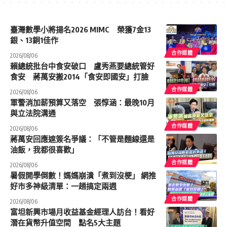
臺灣數學小將揚名2026 MIMC​ 榮獲7金13
銀、13銅1佳作
合作媒體
2026/08/06
賴總統批台中食安破口 盧秀燕要總統管好
食安 蔣萬安搬2014「食安即國安」打臉
合作媒體
2026/08/06
軍警消加薪預算又落空 張惇涵：最晚10月
與立法院溝通
合作媒體
2026/08/06
蔣萬安回應遮簽名爭議：「不管是麵線還是
油飯，我都很喜歡」
合作媒體
2026/08/06
暑假開學倒數！媽媽崩潰「煮到沒梗」 網推
好市多神級清單：一趟搞定兩週
合作媒體
2026/08/06
富坦新興市場月收益基金經理人訪台！看好
潛在貨幣升值空間 點名5大主題