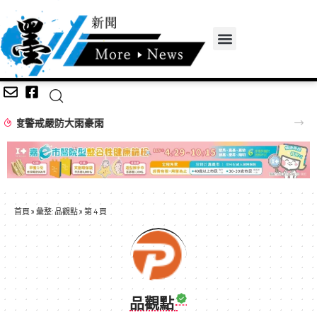
基隆光明路改善工程 榮獲國土管理署「馬路好行」優良獎
首頁
»
彙整: 品觀點
»
第 4 頁
品觀點