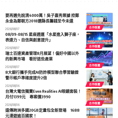
要再選先說清4000萬！吳子嘉秀票據 控鄭
永金為鄭朝方2018選縣長籌錢至今未還
合作媒體
2026/08/07
08/09-08/15 星座週運「水星進入獅子座，
表達力、自信與創意提升」
合作媒體
2026/08/07
瑞士百達資產管理8月展望！偏好中國以外
的新興市場 看好這些產業
合作媒體
2026/08/07
8大銀行攜手完成AI防詐模型聯合學習驗證
警示帳戶準確度提升2倍
合作媒體
2026/08/06
台灣大電信獨賣Even Realities AI眼鏡套裝！
月付1399元 專案價3990
合作媒體
2026/08/06
遠傳跨洲多國20GB定量包全新登場 1688
元漫遊逾百國家！