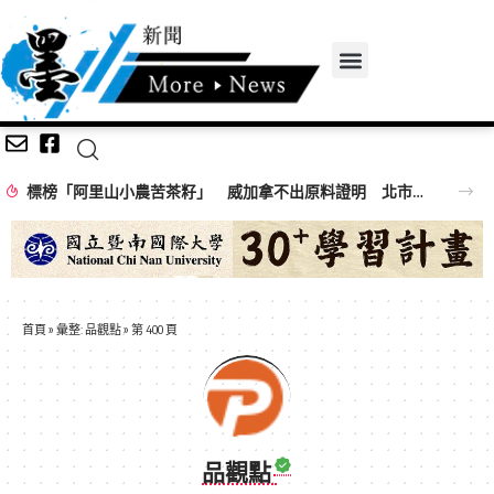
標榜「阿里山小農苦茶籽」 威加拿不出原料證明 北市重罰300萬
首頁
»
彙整: 品觀點
»
第 400 頁
品觀點