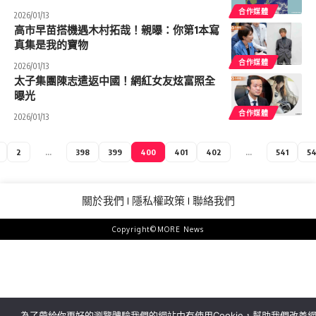
合作媒體
2026/01/13
高市早苗搭機遇木村拓哉！親曝：你第1本寫
真集是我的寶物
合作媒體
2026/01/13
太子集團陳志遣返中國！網紅女友炫富照全
曝光
合作媒體
2026/01/13
2
...
398
399
400
401
402
...
541
5
關於我們
隱私權政策
聯絡我們
Copyright©MORE News
為了帶給你更好的瀏覽體驗我們的網站中有使用Cookie，幫助我們改善