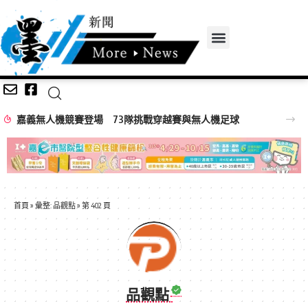
嘉義無人機競賽登場 73隊挑戰穿越賽與無人機足球
首頁
»
彙整: 品觀點
»
第 402 頁
品觀點