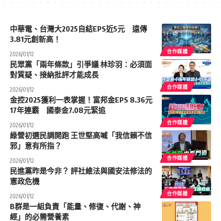
中華電、台灣大2025自結EPS近5元 遠傳
3.81元創新高！
合作媒體
2026/01/12
民眾黨「兩年條款」引爭議 林珍羽：必須面
對質疑、接納批評才能成長
合作媒體
2026/01/12
金控2025獲利一表掌握！富邦金EPS 8.36元
17年連霸 國泰金7.08元緊追
合作媒體
2026/01/12
綠營初選民調開跑 王世堅高喊「我信賴不信
邪」意有所指？
合作媒體
2026/01/12
民進黨昨是今非？ 評社維法與國安法修法的
憲政危機
合作媒體
2026/01/12
B群是一組負責「能量、修復、代謝、神
經」的必需營養素