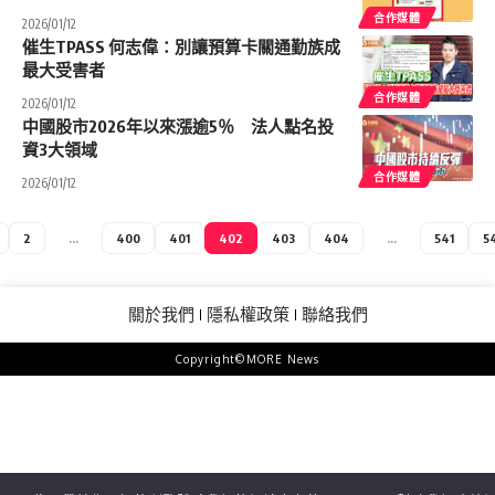
合作媒體
2026/01/12
催生TPASS 何志偉：別讓預算卡關通勤族成
最大受害者
合作媒體
2026/01/12
中國股市2026年以來漲逾5％ 法人點名投
資3大領域
合作媒體
2026/01/12
2
...
400
401
402
403
404
...
541
5
關於我們
隱私權政策
聯絡我們
Copyright©MORE News