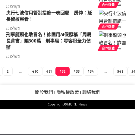
合作媒體
2025/12/19
央行七波信用管制措施一表回顧 房仲：延
長留校察看！
合作媒體
2025/12/19
刑事龍頭也敢冒名！詐團用AI假照稱「周局
長背書」騙300萬 刑事局：零容忍全力偵
辦
合作媒體
2025/12/19
2
...
430
431
432
433
434
...
542
5
關於我們
隱私權政策
聯絡我們
Copyright©MORE News