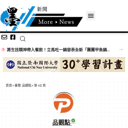
將生技精神帶入餐飲！立馬吃一鍋發表全新「團團甲魚鍋」 搶攻特色鍋物市場
首頁
»
彙整: 品觀點
»
第 432 頁
品觀點