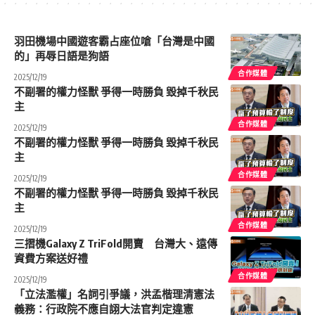
羽田機場中國遊客霸占座位嗆「台灣是中國
的」再辱日語是狗語
合作媒體
2025/12/19
不副署的權力怪獸 爭得一時勝負 毀掉千秋民
主
合作媒體
2025/12/19
不副署的權力怪獸 爭得一時勝負 毀掉千秋民
主
合作媒體
2025/12/19
不副署的權力怪獸 爭得一時勝負 毀掉千秋民
主
合作媒體
2025/12/19
三摺機Galaxy Z TriFold開賣 台灣大、遠傳
資費方案送好禮
合作媒體
2025/12/19
「立法濫權」名詞引爭議，洪孟楷理清憲法
義務：行政院不應自詡大法官判定違憲