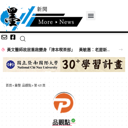
黃文醫師故居重啟變身「津本喫茶部」 黃敏惠：老屋新生再添木都亮點
首頁
»
彙整: 品觀點
»
第 431 頁
品觀點