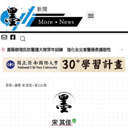
嘉縣辦理民防醫護大隊常年訓練 強化全災害醫療救護韌性
首頁
»
彙整: 宋 其佳
»
第 226 頁
宋 其佳