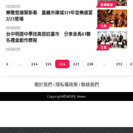
醫藥健康
2025/02/12
樂聲悠揚賀新春 嘉義市建城321年音樂盛宴
2/23登場
文教
2025/02/12
台中明道中學技高部訪嘉市 分享金馬61聯
名禮盒創作歷程
文教
2025/02/11
2
...
224
225
226
227
228
...
272
2
關於我們
隱私權政策
聯絡我們
Copyright©MORE News