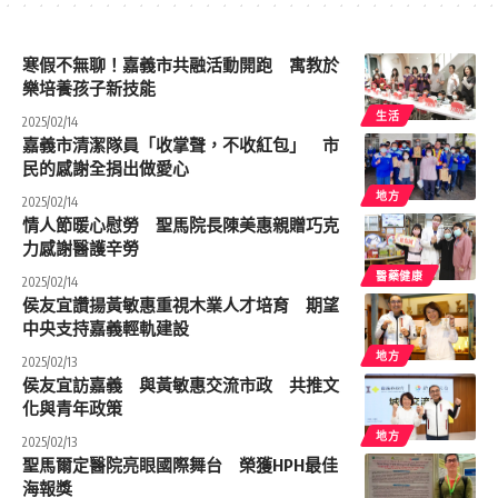
寒假不無聊！嘉義市共融活動開跑 寓教於
樂培養孩子新技能
生活
2025/02/14
嘉義市清潔隊員「收掌聲，不收紅包」 市
民的感謝全捐出做愛心
地方
2025/02/14
情人節暖心慰勞 聖馬院長陳美惠親贈巧克
力感謝醫護辛勞
醫藥健康
2025/02/14
侯友宜讚揚黃敏惠重視木業人才培育 期望
中央支持嘉義輕軌建設
地方
2025/02/13
侯友宜訪嘉義 與黃敏惠交流市政 共推文
化與青年政策
地方
2025/02/13
聖馬爾定醫院亮眼國際舞台 榮獲HPH最佳
海報獎