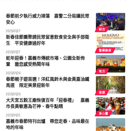
春節前夕執行威力掃蕩 嘉警二分局讓民眾
安心
綜合
2025/01/27
新春佳節團聚請民眾留意飲食安全與手部衛
生 平安健康過好年
醫藥健康
2025/01/27
蛇年迎春！嘉義市傳統市場、公園全新佈
置 邀您感受熱鬧年味
地方
2025/01/26
春節親子遊首選！洋紅風鈴木與金黃嘉油鐵
馬道 限定美景迎新年
旅遊
2025/01/26
大天宮五穀王廟恢復百年「迎春禮」 嘉義
市長黃敏惠為芒神、春牛點睛
身心𩆜
2025/01/25
嘉義市春節特刊出爐 帶您走春、品味最在
地的年味