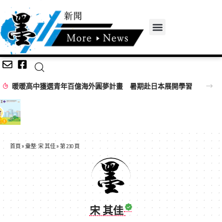
暖暖高中獲選青年百億海外圓夢計畫 暑期赴日本展開學習
首頁
»
彙整: 宋 其佳
»
第 230 頁
宋 其佳