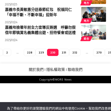
地方
2025/01/25
嘉義市長黃敏惠分送春節紅包 祝福同仁
「幸福不斷、不斷幸福」迎新年
地方
2025/01/24
嘉義地檢署年前全力宣導反賄選 呼籲勿假
借年節犒賞名義集體出遊、招待餐會或送禮
綜合
2025/01/24
2
...
228
229
230
231
232
...
270
27
關於我們
隱私權政策
聯絡我們
Copyright©MORE News
為了帶給你更好的瀏覽體驗我們的網站中有使用Cookie，幫助我們改善