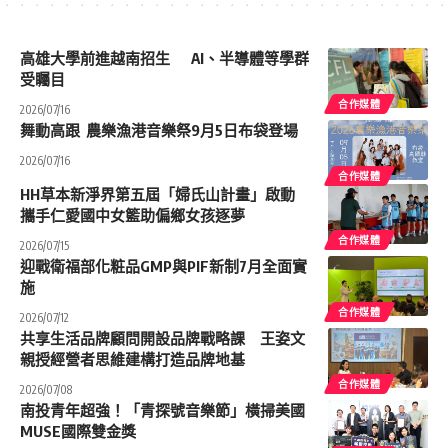
高雄大學前進越南招生 AI、半導體等學群
受矚目
合作媒體
2026/07/16
舞動高跟 農樂漁港音樂祭9月5日布袋登場
2026/07/16
合作媒體
HH草本新淨界第五屆「婦氏山計畫」啟動
攜手仁愛國中女籃助偏鄉女孩逐夢
合作媒體
2026/07/15
迎戰衛福部化粧品GMP與PIF新制7月全面實
施
合作媒體
2026/07/12
共享生活品牌顧問開設品牌戰略課 王姿文
親授經營者思維建構打造品牌地基
合作媒體
2026/07/08
南投青年超強！「青探號音樂節」橫掃美國
MUSE國際雙金獎