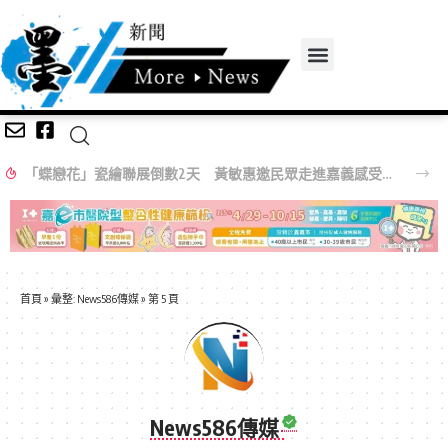
「蝶戀花」瓷繪聯展倒數2天 黃敏惠邀民眾走進嘉義感受生活美學
首頁
»
彙整: News586傳媒
»
第 5 頁
News586傳媒