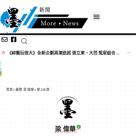
《綜藝玩很大》全新企劃高潮迭起 張立東、大芭 冤家組合 再創收視火花
首頁
»
彙整: 梁 偉華
»
第 268 頁
梁 偉華