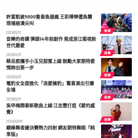
許富凱被9000隻香魚逼瘋 王彩樺慘遭魚襲
現場崩潰尖叫
娛樂
2025/02/11
音樂的奇蹟 彈頭14年前創作 竟成浙江衛視新
世代最愛
娛樂
2025/02/11
蔡岳宸攜手小玉兒甜蜜上線 鼓勵大家期待愛
情跨出第一步
娛樂
2025/02/11
電豹女全面進化「浪愛擁豹」驚喜演出引爆
全場
娛樂
2025/02/11
吳申梅開春新歌曲上線 江志豐打造《愛的感
覺》
娛樂
2025/02/09
巔峰舞者總決賽熱力四射 網友期待舞蹈『純
享版』