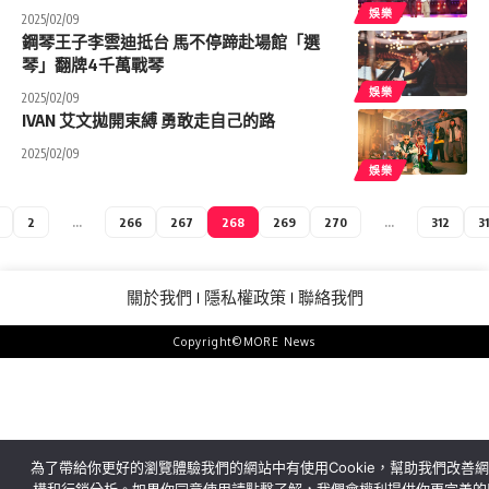
娛樂
2025/02/09
鋼琴王子李雲迪抵台 馬不停蹄赴場館「選
琴」翻牌4千萬戰琴
娛樂
2025/02/09
IVAN 艾文拋開束縛 勇敢走自己的路
2025/02/09
娛樂
2
...
266
267
268
269
270
...
312
3
關於我們
隱私權政策
聯絡我們
Copyright©MORE News
為了帶給你更好的瀏覽體驗我們的網站中有使用Cookie，幫助我們改善