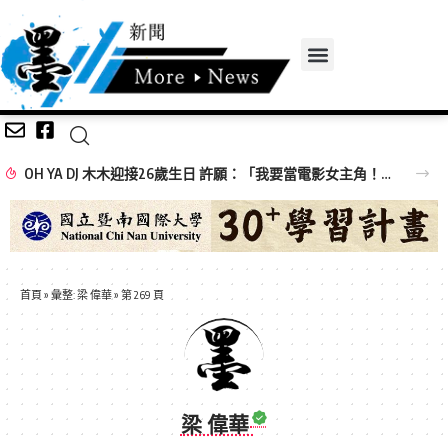
OH YA DJ 木木迎接26歲生日 許願：「我要當電影女主角！」
首頁
»
彙整: 梁 偉華
»
第 269 頁
梁 偉華