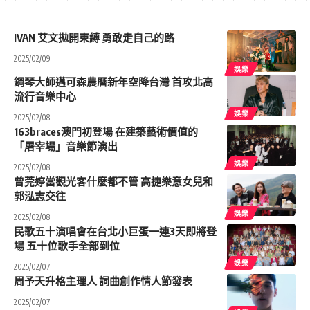
IVAN 艾文拋開束縛 勇敢走自己的路
2025/02/09
娛樂
鋼琴大師邁可森農曆新年空降台灣 首攻北高
流行音樂中心
娛樂
2025/02/08
163braces澳門初登場 在建築藝術價值的
「屠宰場」音樂節演出
娛樂
2025/02/08
曾莞婷當觀光客什麼都不管 高捷樂意女兒和
郭泓志交往
娛樂
2025/02/08
民歌五十演唱會在台北小巨蛋一連3天即將登
場 五十位歌手全部到位
娛樂
2025/02/07
周予天升格主理人 詞曲創作情人節發表
2025/02/07