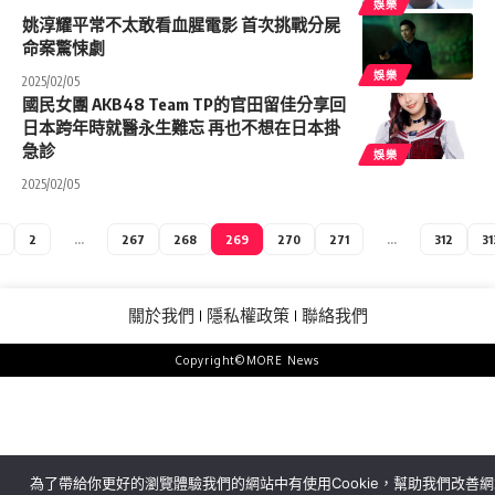
娛樂
姚淳耀平常不太敢看血腥電影 首次挑戰分屍
命案驚悚劇
娛樂
2025/02/05
國民女團 AKB48 Team TP的官田留佳分享回
日本跨年時就醫永生難忘 再也不想在日本掛
急診
娛樂
2025/02/05
2
...
267
268
269
270
271
...
312
31
關於我們
隱私權政策
聯絡我們
Copyright©MORE News
為了帶給你更好的瀏覽體驗我們的網站中有使用Cookie，幫助我們改善