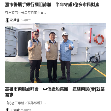
嘉市警攜手銀行攔阻詐騙 半年守護1億多市民財產
嘉市警第一分局每月固定向…
宋 其佳
2024/11/26
高雄市榮服處拜會 中信造船集團 連結榮民(眷)就業
需求
【記者王承綸／高雄報導】…
王 承綸
2024/11/25