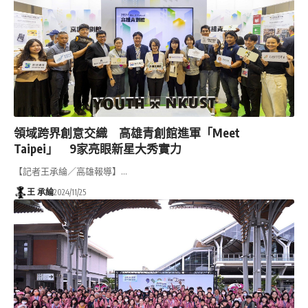
領域跨界創意交織 高雄青創館進軍「Meet
Taipei」 9家亮眼新星大秀實力
【記者王承綸／高雄報導】…
王 承綸
2024/11/25