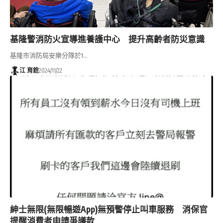
基隆警消防火宣導進養護中心 提升高齡者防災意識
基隆市消防局安樂分隊於1…
江 育銓
2024/11/22
紳士無限(無限暢遊App)無預警停止叫車服務 消保官
提醒消費者申請爭議款