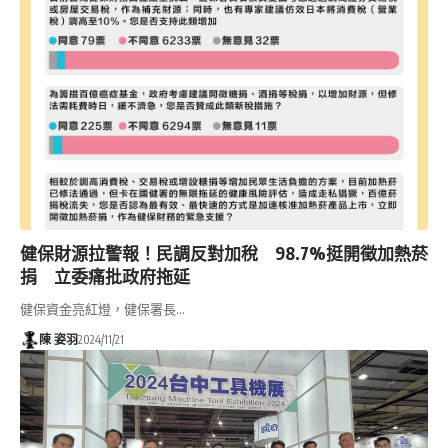
健保財源拉警報！民調反對加稅 98.7%挺開徵加熱菸
捐 立委痛批政府拖延
健保資金亮紅燈，健保署長…
陳 姿羽
2024/11/21