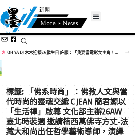
OH YA DJ 木木迎接26歲生日 許願：「我要當電影女主角！」
標籤:
「佛系時尚」：佛教人文與當
代時尚的靈魂交織 C JEAN 簡君嫄以
「生活禪」啟幕 文化部主辦26AW
臺北時裝週 邀請楠西萬佛寺方丈-法
藏大和尚出任哲學藝術導師，演繹