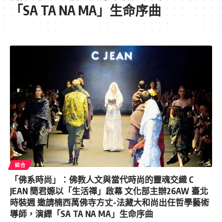
「SA TA NA MA」生命序曲
綜合
「佛系時尚」：佛教人文與當代時尚的靈魂交織 C
JEAN 簡君嫄以「生活禪」啟幕 文化部主辦26AW 臺北
時裝週 邀請楠西萬佛寺方丈-法藏大和尚出任哲學藝術
導師，演繹「SA TA NA MA」生命序曲