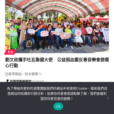
生活
劉文政攜手吐瓦魯國大使 公益捐血暨反毒音樂會掀暖
心行動
記者李婉如／綜合報導 5…
新聞策劃編輯部
2026/05/17
為了帶給你更好的瀏覽體驗我們的網站中有使用Cookie，幫助我們改
善網站的結構和行銷分析。如果你同意使用請點擊了解，我們會權利
關於我們
隱私權政策
聯絡我們
提供你更完善的服務！
Ok
Copyright©MORE News