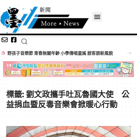
野孩子音樂節 青春無關年齡 小學傳唱童謠 掀客語新風貌
標籤:
劉文政攜手吐瓦魯國大使 公
益捐血暨反毒音樂會掀暖心行動