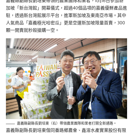
嘉義縣副縣長劉培東帶領的農業團隊和業者，11月16日參加新
加坡「新台灣館」開幕儀式，超過40個品項的嘉義優鮮產品進
駐，透過新台灣館展示平台，進軍新加坡及東南亞市場。其中
人氣商品「嘉義極光哈密瓜」更是空運新加坡限量首賣，300
顆一開賣就秒殺搶購一空。
嘉義縣副縣長劉培東（右）帶領農業團隊和業者打開全新通路。
嘉義縣副縣長劉培東偕同番路鄉農會、鑫溶水產實業股份有限