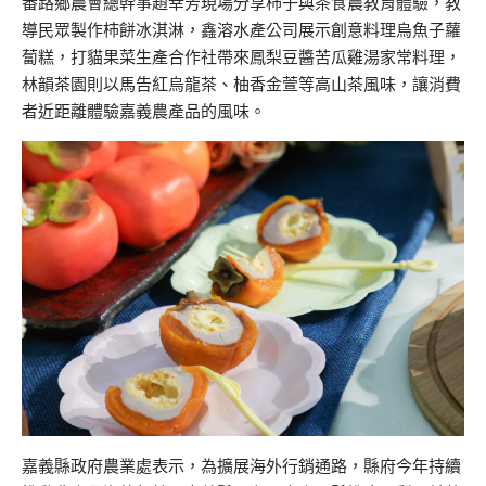
番路鄉農會總幹事趙幸芳現場分享柿子與茶食農教育體驗，教
導民眾製作柿餅冰淇淋，鑫溶水產公司展示創意料理烏魚子蘿
蔔糕，打貓果菜生產合作社帶來鳳梨豆醬苦瓜雞湯家常料理，
林韻茶園則以馬告紅烏龍茶、柚香金萱等高山茶風味，讓消費
者近距離體驗嘉義農產品的風味。
嘉義縣政府農業處表示，為擴展海外行銷通路，縣府今年持續