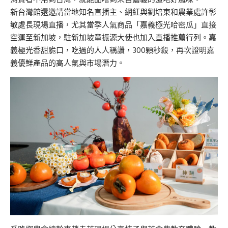
新台灣館還邀請當地知名直播主、網紅與劉培東和農業處許彰
敏處長現場直播，尤其當季人氣商品「嘉義極光哈密瓜」直接
空運至新加坡，駐新加坡童振源大使也加入直播推薦行列。嘉
義極光香甜脆口，吃過的人人稱讚，300顆秒殺，再次證明嘉
義優鮮產品的高人氣與市場潛力。