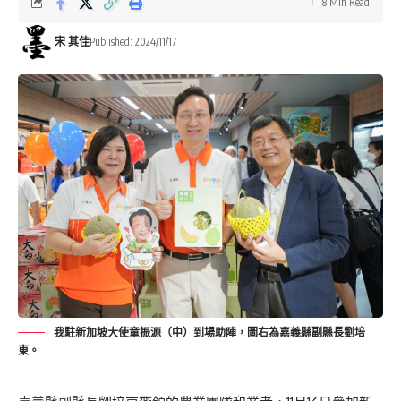
8 Min Read
宋 其佳
Published: 2024/11/17
我駐新加坡大使童振源（中）到場助陣，圖右為嘉義縣副縣長劉培
東。