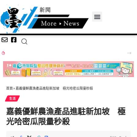
諸葛四郎大戰「網路魔鬼黨」 嘉警親子日教兒少防詐自保
首頁
»
嘉義優鮮農漁產品進駐新加坡 極光哈密瓜限量秒殺
生活
嘉義優鮮農漁產品進駐新加坡 極
光哈密瓜限量秒殺