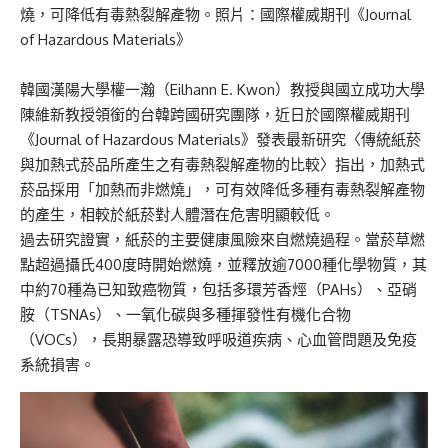
燒，可降低有毒熱裂解產物。照片：國際權威期刊《Journal
of Hazardous Materials》
韓國漢陽大學權一瀚（Eilhann E. Kwon）教授與國立成功大學
陳維新教授領銜的台韓跨國研究團隊，近日於國際權威期刊
《Journal of Hazardous Materials》發表最新研究〈傳統紙菸
與加熱式菸品所產生之有毒熱裂解產物的比較〉指出，加熱式
菸品採用「加熱而非燃燒」，可有效降低多種有毒熱裂解產物
的產生，相較於紙菸對人體潛在危害明顯較低。
過去研究證實，紙菸的主要健康風險來自燃燒過程。當菸草燃
點超過攝氏400度時開始燃燒，並釋放逾7000種化學物質，其
中約70種為已知致癌物質，包括多環芳香烴（PAHs）、亞硝
胺（TSNAs）、一氧化碳與多種揮發性有機化合物
（VOCs），長期暴露恐導致呼吸道疾病、心血管問題及免疫
系統損害。