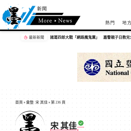
熱門
地
最新新聞
諸葛四郎大戰「網路魔鬼黨」 嘉警親子日教兒
首頁
»
彙整: 宋 其佳
»
第 236 頁
宋 其佳