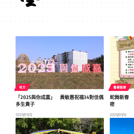
地方
醫藥健康
「2025與你成嘉」 黃敏惠祝福34對佳偶
蛇舞新春 
多生貴子
密
2025/01/12
2025/01/12