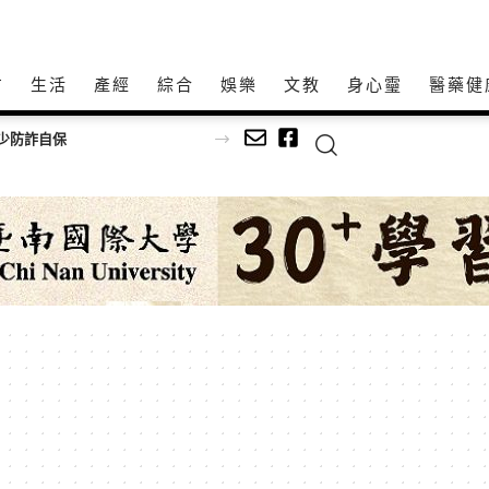
方
生活
產經
綜合
娛樂
文教
身心𩆜
醫藥健
少防詐自保