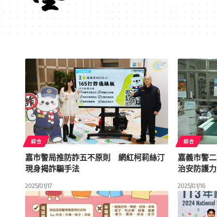
綜合
綜合
嘉市警局推防詐五不原則 網紅柯莉絲汀
嘉義市警二
現身揭詐騙手法
治安防護力
2025/01/17
2025/01/16