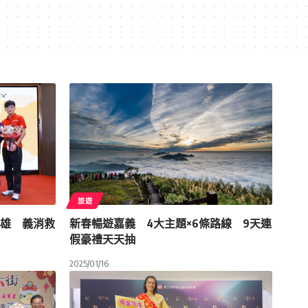
旅遊
英雄 義消救
新春暢遊嘉義 4大主題×6條路線 9天連
假豪禮天天抽
2025/01/16