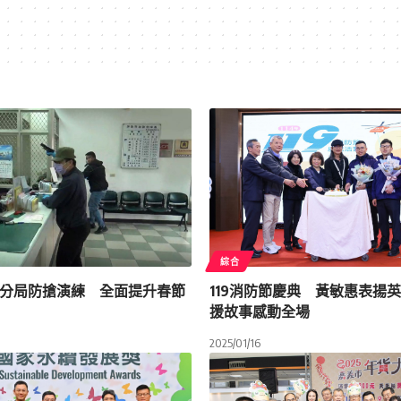
綜合
分局防搶演練 全面提升春節
119消防節慶典 黃敏惠表揚
援故事感動全場
2025/01/16