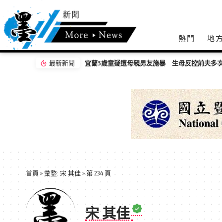
熱門
地
最新新聞
宜蘭3歲童疑遭母親男友施暴 生母反控前夫多
首頁
»
彙整: 宋 其佳
»
第 234 頁
宋 其佳