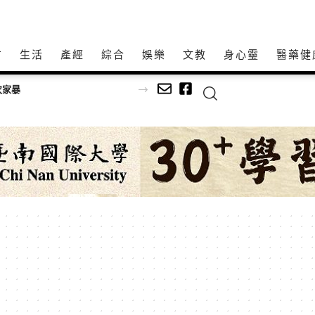
方
生活
產經
綜合
娛樂
文教
身心𩆜
醫藥健
次家暴