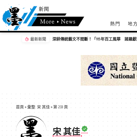
熱門
地
最新新聞
首頁
»
彙整: 宋 其佳
»
第 233 頁
宋 其佳