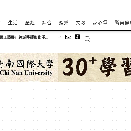
方
生活
產經
綜合
娛樂
文教
身心𩆜
醫藥健
深耕傳統藝文不間斷！「115年百工風華 諸羅獻藝工藝展」跨域移師彰化溪湖展出