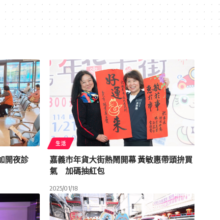
生活
所加開夜診
嘉義市年貨大街熱鬧開幕 黃敏惠帶頭拚買
氣 加碼抽紅包
2025/01/18