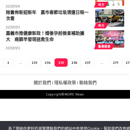
地方
2025/01/14
除舊佈新迎新年 嘉市春節垃圾清運日程一
次看
地方
2025/01/13
嘉義市推健康新政！婚後孕前檢查補助擴
大 癌篩早發現拯救生命
醫藥健康
2025/01/13
2
...
233
234
235
236
237
...
271
27
關於我們
隱私權政策
聯絡我們
Copyright©MORE News
為了帶給你更好的瀏覽體驗我們的網站中有使用Cookie，幫助我們改善