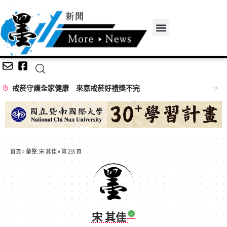
戒菸守護全家健康 來嘉戒菸好禮獎不完
首頁
»
彙整: 宋 其佳
»
第 235 頁
宋 其佳