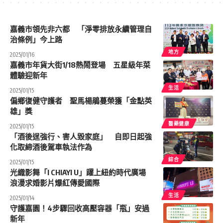
嘉義市領先非六都 「淨零排放永續管理自
治條例」今上路
地方
2025/01/16
嘉義市年貨大街1/18熱鬧登場 五星級年菜
體驗迎新年
生活
2025/01/15
偏鄉復健守護者 聖馬楊鵑蔓榮獲「金點英
雄」獎
醫藥健康
2025/01/15
「酒後逞強行、害人毀家庭」 自即日起強
化取締酒後駕車執法作為
綜合
2025/01/15
光織影舞「I CHIAYI U」躍上紐約時代廣場
浪漫求婚影片爆紅傳愛國際
生活
2025/01/14
守護嘉園！4步驟回收高壓容器「瓶」安過
新年