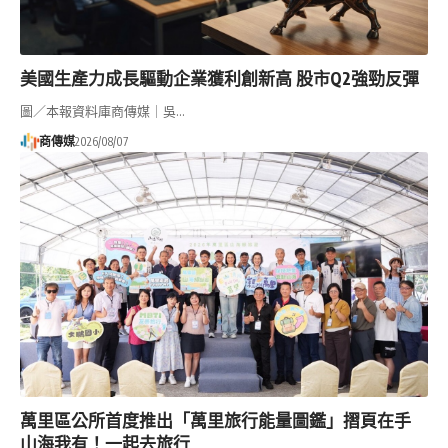
美國生產力成長驅動企業獲利創新高 股市Q2強勁反彈
圖／本報資料庫商傳媒｜吳…
商傳媒
2026/08/07
萬里區公所首度推出「萬里旅行能量圖鑑」摺頁在手
山海我有！一起去旅行