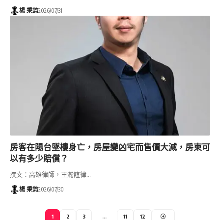
楊 秉鈞
2026/07/31
房客在陽台墜樓身亡，房屋變凶宅而售價大減，房東可
以有多少賠償？
撰文：高雄律師，王瀚誼律…
楊 秉鈞
2026/07/30
1
2
3
...
11
12