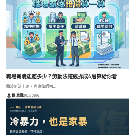
職場霸凌能賠多少？勞動法權威拆成4層算給你看
霸凌新法上路，高雄律師揭…
魏 思霖
2026/08/02