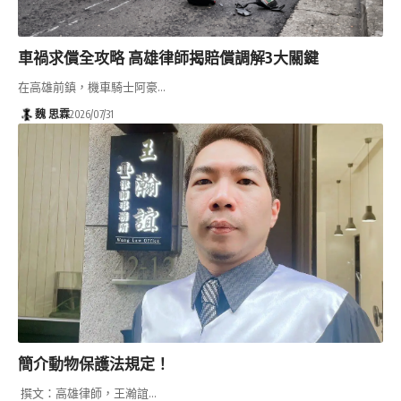
車禍求償全攻略 高雄律師揭賠償調解3大關鍵
在高雄前鎮，機車騎士阿豪…
魏 思霖
2026/07/31
簡介動物保護法規定！
撰文：高雄律師，王瀚誼…