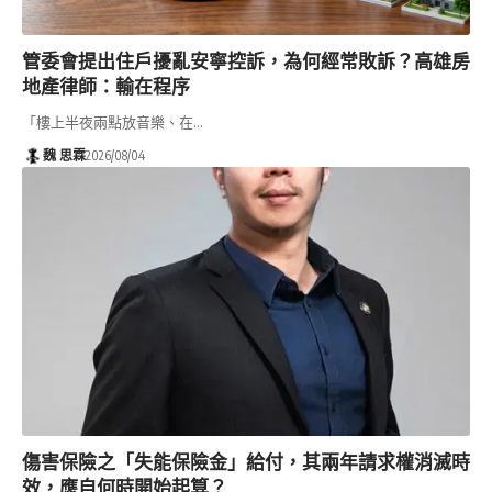
管委會提出住戶擾亂安寧控訴，為何經常敗訴？高雄房
地產律師：輸在程序
「樓上半夜兩點放音樂、在…
魏 思霖
2026/08/04
傷害保險之「失能保險金」給付，其兩年請求權消滅時
效，應自何時開始起算？