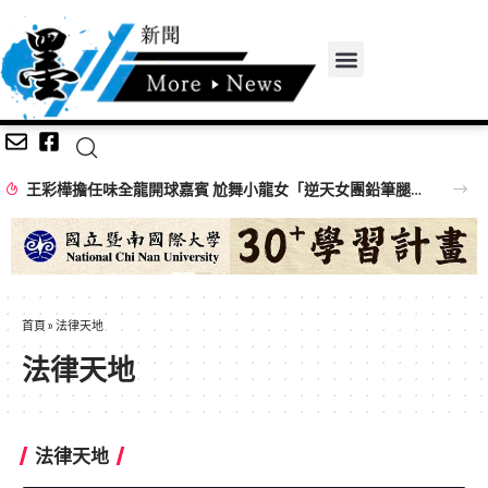
王彩樺擔任味全龍開球嘉賓 尬舞小龍女「逆天女團鉛筆腿」搶鏡
首頁
»
法律天地
法律天地
法律天地