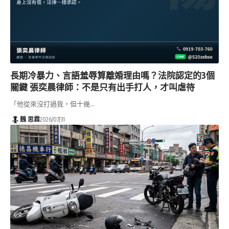
長期冷暴力、言語羞辱算離婚理由嗎？法院認定的3個
關鍵 張奕晨律師：不是只有出手打人，才叫虐待
「他從來沒打過我，但十幾…
魏 思霖
2026/07/31