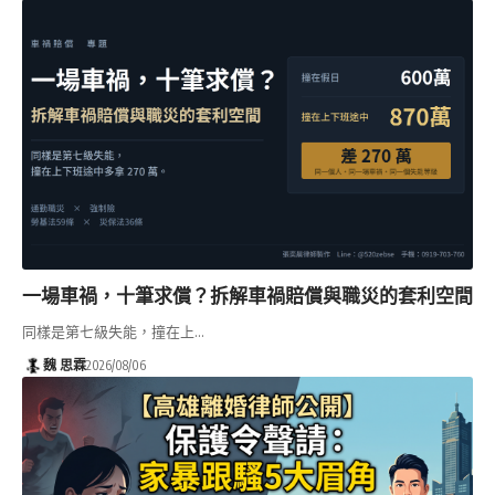
一場車禍，十筆求償？拆解車禍賠償與職災的套利空間
同樣是第七級失能，撞在上…
魏 思霖
2026/08/06