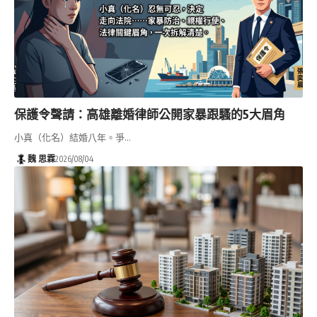
保護令聲請：高雄離婚律師公開家暴跟騷的5大眉角
小真（化名）結婚八年。爭…
魏 思霖
2026/08/04